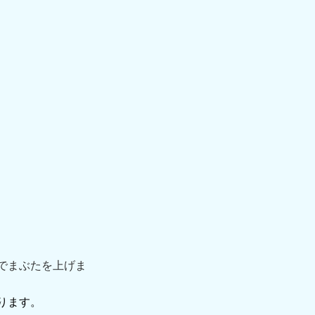
。
円
でまぶたを上げま
ります。