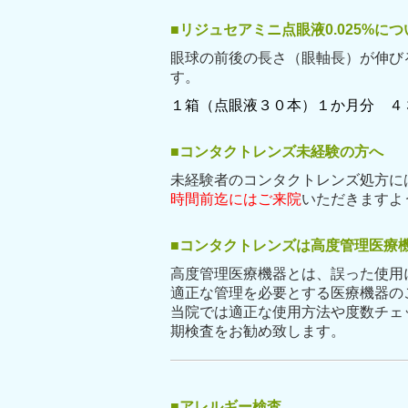
■リジュセアミニ点眼液0.025%につ
眼球の前後の長さ（眼軸長）が伸び
す。 適応年齢は5
１箱（点眼液３０本）１か月分 ４
■コンタクトレンズ未経験の方へ
未経験者のコンタクトレンズ処方に
時間前迄にはご来院
いただきます
■
コンタクトレンズは高度管理医療
高度管理医療機器とは
適正な管理を必要とする医療機器の
当院では適正な使用方法や度数チェ
期検査をお勧め致します。
■
アレルギー検査