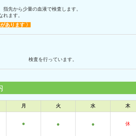
、指先から少量の血液で検査します。
なれます。
があります 〉
-15で 検査
を行っています。
内
月
火
水
木
●
●
●
休