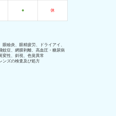
●
休
、眼瞼炎、眼精疲労、ドライアイ、
飛蚊症、網膜剥離、高血圧・糖尿病
斑変性、斜視、色覚異常
レンズの検査及び処方