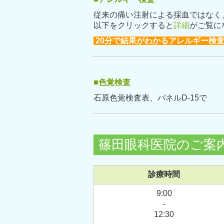
従来の痛い注射による採血ではなく
以下をクリックすると
詳細
がご覧に
20分で結果がわかるアレルギー検査
■
色覚検査
石原色覚検査表、パネルD
篠田眼科医院のご案
診療時間
9:00
-
12:30