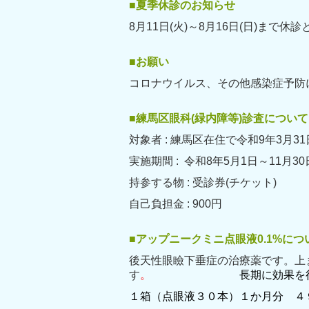
■夏季休診のお知らせ
8月11日(火)～8月16日(日)まで休
■お願い
コロナウイルス、その他
感染症予防
■練馬区眼科(緑内障等)診査について
対象者 : 練馬区在住で令和9年3月31日時点で40
実施期間 : 令和8年5月1日～11月3
持参する物 : 受診券(チケット)
自己負担
■アップニークミニ点眼液0.1%につ
後天性眼瞼下垂症の治療薬です。上
す
。
長期に効果を
１箱（点眼液３０本）１か月分 