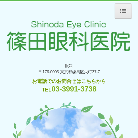
ホーム
アクセス
医師紹介
院内のご案内
眼科
検査設備
〒176-0006
東京都練馬区栄町37-7
初診の方へ
お電話でのお問合せはこちらから
03-3991-3738
江古田コンタクト
TEL
アルコンキャンペーン情報