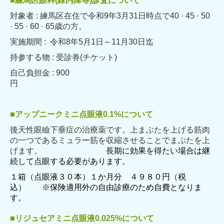
■練馬区眼科(緑内障等)診査について
対象者 : 練馬区在住で令和9年3月31日時点で40 · 45 · 50
· 55 · 60 · 65歳の
方。
実施期間 : 令和8年5月1日～11月30日迄
持参する物 : 受診券(チケット)
自己負担金 : 900
円
■アップニークミニ点眼液0.1%について
後天性眼瞼下垂症の治療薬です。上まぶたを上げる筋肉
の一つであるミュラー筋を収縮させることでまぶたを上
げます
。
長期に効果を得たい場合は継
続して点眼する必要があります。
１箱（点眼液３０本）１か月分 ４９８０円（税
込） ※保険適用外の自由診療のため自費となりま
す。
■リジュセアミニ点眼液0.025%について