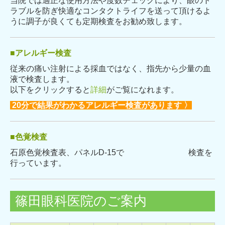
当院では適正な使用方法や度数チェックにより、眼のト
ラブルを防ぎ快適なコンタクトライフを送って頂けるよ
うに
調子が良くても定期検査をお勧め致します。
■
アレルギー検査
従来の痛い注射による採血ではなく、指先から少量の血
液で検査します。
以下をクリックすると
詳細
がご覧になれます。
20分で結果がわかるアレルギー検査があります 〉
■
色覚検査
石原色覚検査表、パネルD-15で 検査
を
行っています。
篠田眼科医院のご案内