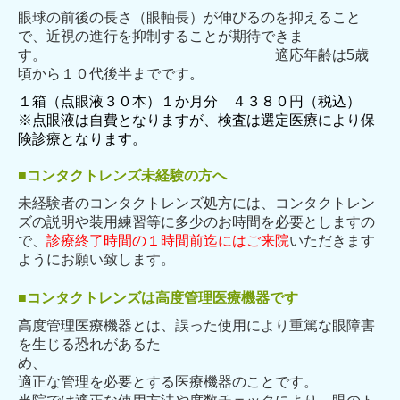
眼球の前後の長さ（眼軸長）が伸びるのを抑えること
で、近視の進行を抑制することが期待できま
す。 適応年齢は5歳
頃から１０代後半までです
。
１箱（点眼液３０本）１か月分 ４３８０円（税込）
※
点眼液は自費となりますが、検査は選定医療により保
険診療となります。
■コンタクトレンズ未経験の方へ
未経験者のコンタクトレンズ処方には、コンタクトレン
ズの説明や装用練習等に多少のお時間を
必要としますの
で、
診療終了時間の１時間前迄にはご来院
いただきます
ようにお願い致します。
■
コンタクトレンズは高度管理医療機器です
高度管理医療機器とは、誤った使用により重篤な眼障害
を生じる恐れがあるた
め、
適正な管理を必要とする医療機器のことです。