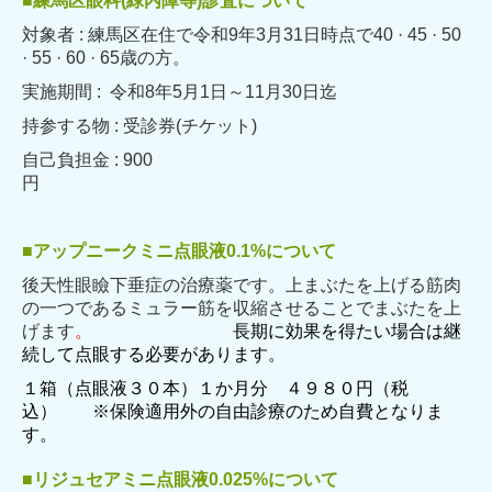
■練馬区眼科(緑内障等)診査について
対象者 : 練馬区在住で令和9年3月31日時点で40 · 45 · 50
· 55 · 60 · 65歳の
方。
実施期間 : 令和8年5月1日～11月30日迄
持参する物 : 受診券(チケット)
自己負担金 : 900
円
■アップニークミニ点眼液0.1%について
後天性眼瞼下垂症の治療薬です。上まぶたを上げる筋肉
の一つであるミュラー筋を収縮させることでまぶたを上
げます
。
長期に効果を得たい場合は継
続して点眼する必要があります。
１箱（点眼液３０本）１か月分 ４９８０円（税
込） ※保険適用外の自由診療のため自費となりま
す。
■リジュセアミニ点眼液0.025%について