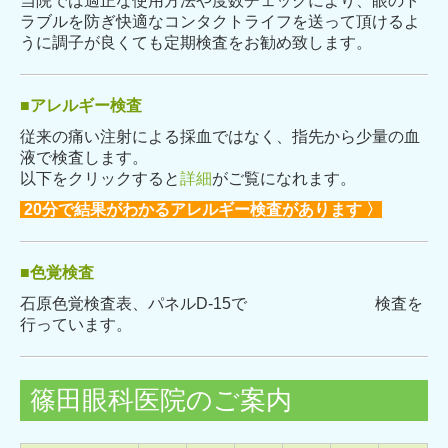
当院では適正な使用方法や度数チェックにより、眼のト
ラブルを防ぎ快適なコンタクトライフを送って頂けるよ
うに
調子が良くても定期検査をお勧め致します。
■
アレルギー検査
従来の痛い注射による採血ではなく、指先から少量の血
液で検査します。
以下をクリックすると
詳細
がご覧になれます。
20分で結果がわかるアレルギー検査があります 〉
■
色覚検査
石原色覚検査表、パネルD-15で 検査
を
行っています。
篠田眼科医院のご案内